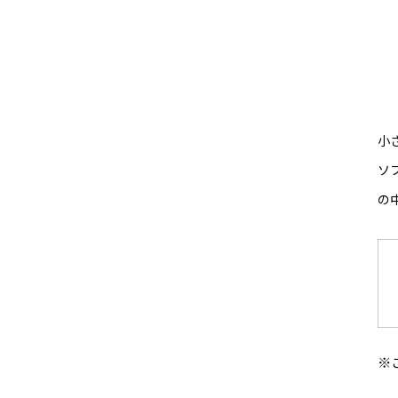
小
ソ
の
※