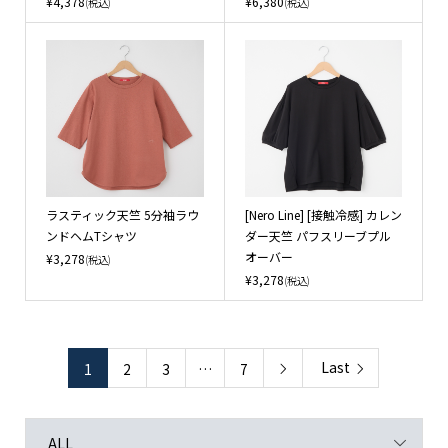
¥4,378
¥6,380
(税込)
(税込)
ラスティック天竺 5分袖ラウ
[Nero Line] [接触冷感] カレン
ンドヘムTシャツ
ダー天竺 パフスリーブプル
オーバー
¥3,278
(税込)
¥3,278
(税込)
Last
1
2
3
…
7

ALL