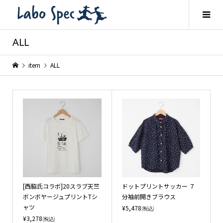
ALL
item
ALL
[西脇氏コラボ]20スラブ天竺
ドットプリントサッカー ７
ボンボヤージュプリントTシ
分袖前開きブラウス
ャツ
¥5,478
(税込)
¥3,278
(税込)