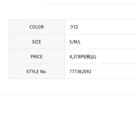
COLOR
クロ
SIZE
S/M/L
PRICE
4,378円(税込)
STYLE No.
777362092