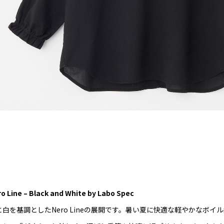
o Line – Black and White by Labo Spec
と白を基調としたNero Lineの展開です。暑い夏に快適な軽やかなボ