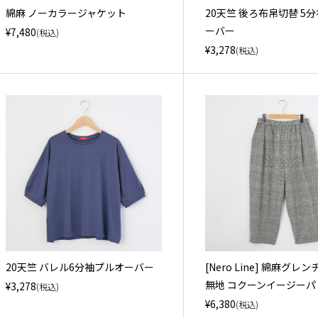
綿麻 ノーカラージャケット
20天竺 後ろ布帛切替 5
ーバー
¥7,480
(税込)
¥3,278
(税込)
20天竺 バレル6分袖プルオーバー
[Nero Line] 綿麻グレ
無地 コクーンイージーパ
¥3,278
(税込)
¥6,380
(税込)