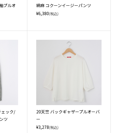
分袖プルオ
綿麻 コクーンイージーパンツ
¥6,380
(税込)
ンチェック/
20天竺 バックギャザープルオーバ
ンツ
ー
¥3,278
(税込)